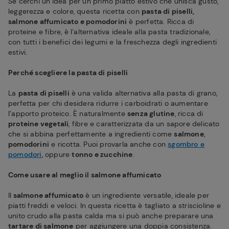
Se cerchi un’idea per un primo piatto estivo che unisca gusto,
leggerezza e colore, questa ricetta con
pasta di piselli,
salmone affumicato e pomodorini
è perfetta. Ricca di
proteine e fibre, è l’alternativa ideale alla pasta tradizionale,
con tutti i benefici dei legumi e la freschezza degli ingredienti
estivi.
Perché scegliere la pasta di piselli
La
pasta di piselli
è una valida alternativa alla pasta di grano,
perfetta per chi desidera ridurre i carboidrati o aumentare
l’apporto proteico. È naturalmente
senza glutine
, ricca di
proteine vegetali
, fibre e caratterizzata da un sapore delicato
che si abbina perfettamente a ingredienti come
salmone
,
pomodorini
e ricotta. Puoi provarla anche con
sgombro e
pomodori
, oppure
tonno e zucchine
.
Come usare al meglio il salmone affumicato
Il
salmone affumicato
è un ingrediente versatile, ideale per
piatti freddi e veloci. In questa ricetta è tagliato a striscioline e
unito crudo alla pasta calda ma si può anche preparare una
tartare di salmone
per aggiungere una doppia consistenza.