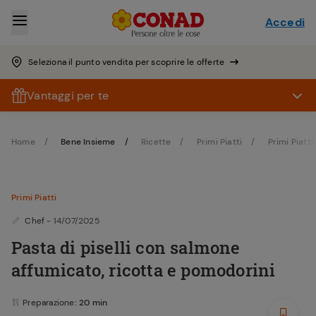
Accedi
Seleziona il punto vendita per scoprire le offerte
Vantaggi per te
Home
Bene Insieme
Ricette
Primi Piatti
Primi Piatti
Primi Piatti
Chef
- 14/07/2025
Pasta di piselli con salmone
affumicato, ricotta e pomodorini
Preparazione
: 20 min