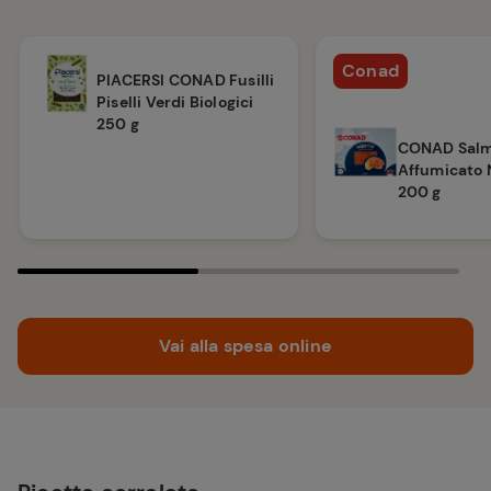
Conad
PIACERSI CONAD Fusilli
Piselli Verdi Biologici
250 g
CONAD Sal
Affumicato 
200 g
Vai alla spesa online