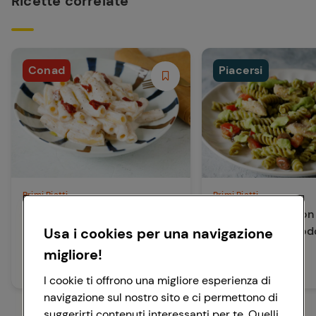
Ricette correlate
Conad
Piacersi
Primi Piatti
Primi Piatti
Pasta con salsa di ricotta e
Fusilli di piselli con 
pomodori secchi
sgombro e pomodo
Usa i cookies per una navigazione
migliore!
35 min
30 min
Facile
Facile
I cookie ti offrono una migliore esperienza di
navigazione sul nostro sito e ci permettono di
suggerirti contenuti interessanti per te. Quelli