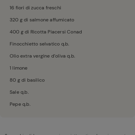
16
fiori di zucca freschi
320
g di salmone affumicato
400
g di Ricotta Piacersi Conad
Finocchietto selvatico q.b.
Olio extra vergine d’oliva q.b.
1
limone
80
g di basilico
Sale q.b.
Pepe q.b.