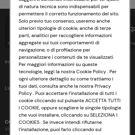
di natura tecnica sono indispensabili per
permettere il corretto funzionamento del sito.
Solo previo tuo consenso, useremo anche
ulteriori tipologie di cookie, anche di terze
parti, analitici per raccogliere informazioni
aggregate sui tuoi comportamenti di
Spesa online
Assicurazioni
Sapori&
Istituzionale
Via
navigazione, o di profilazione per
personalizzare i contenuti da te visualizzati.
Informazioni
Per maggiori informazioni su queste
tecnologie, leggi la nostra Cookie Policy . Per
Privacy Policy
ogni ulteriore dettaglio su come trattiamo i
tuoi dati, consulta anche la nostra Privacy
Link utili
Cookie Policy
Policy . Puoi accettare l’installazione di tutti i
cookie cliccando sul pulsante ACCETTA TUTTI
Lavora con noi
Impostazioni Cookie
I COOKIE, oppure scegliere le singole tipologie
che vuoi installare, cliccando su SELEZIONA I
Le cooperative
Accessibilità
CONAD SOCIETÀ COOPERATIVA
COOKIES . Se invece intendi rifiutarne
Via Michelino, 59 | 40127 BOLOGNA
l’installazione, puoi farlo cliccando sul
News & Approfondimenti