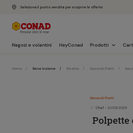
Seleziona il punto vendita per scoprire le offerte
Negozi e volantini
HeyConad
Prodotti
Cart
Home
Bene Insieme
Ricette
Secondi Piatti
Seco
Secondi Piatti
Chef
- 31/03/2025
Polpette 