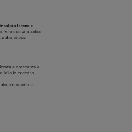
insalata fresca
o
 servite con una
salsa
in abbondanza:
 dorata e croccante è
 l'olio in eccesso.
 olio e cuocerle a