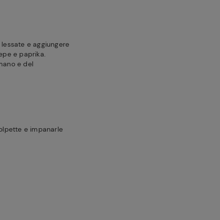
e lessate e aggiungere
pepe e paprika.
 mano e del
polpette e impanarle