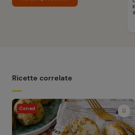
C
E
3
Ricette correlate
Conad