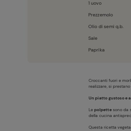
1
uovo
Prezzemolo
Olio di semi q.b.
Sale
Paprika
Croccanti fuori e mor
realizzare, si prestano
Un piatto gustoso e 
Le
polpette
sono da s
della cucina antispre
Questa ricetta veget