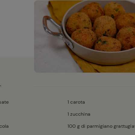
sate
1
carota
1
zucchina
cola
100
g di parmigiano grattugia