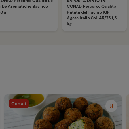
ONAD Percorso Qualità Le
SAPORI & DINTORNI
rbe Aromatiche Basilico
CONAD Percorso Qualità
0 g
Patata del Fucino IGP
Agata Italia Cal. 45/75 1,5
kg
Conad