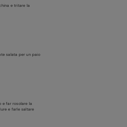
china e tritare la
ente salata per un paio
o e far rosolare la
dure e farle saltare