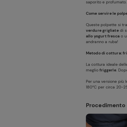
saporito e profumato.
Come servire le polp
Queste polpette si tr
verdure grigliate
di s
allo yogurt fresca
o 
andranno a ruba!
Metodo di cottura: fri
La cottura ideale del
meglio
friggerle
. Dopo
Per una versione più 
180°C per circa 20-25
Procedimento