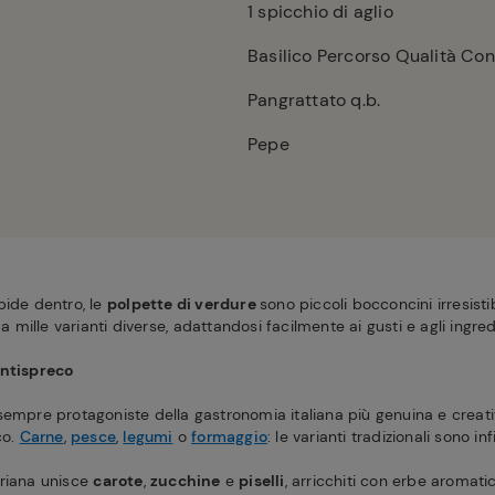
1
spicchio di aglio
Basilico Percorso Qualità Co
Pangrattato q.b.
Pepe
bide dentro, le
polpette di verdure
sono piccoli bocconcini irresistib
 a mille varianti diverse, adattandosi facilmente ai gusti e agli ingred
antispreco
empre protagoniste della gastronomia italiana più genuina e creati
co.
Carne
,
pesce
,
legumi
o
formaggio
: le varianti tradizionali sono inf
ariana unisce
carote
,
zucchine
e
piselli
, arricchiti con erbe aromati