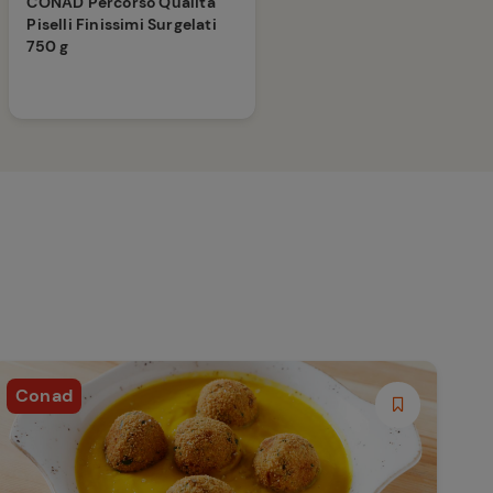
CONAD Percorso Qualità
Piselli Finissimi Surgelati
750 g
Conad