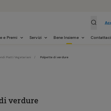
Ac
e e Premi
Servizi
Bene Insieme
Contattac
ndi Piatti Vegetariani
Polpette di verdure
di verdure