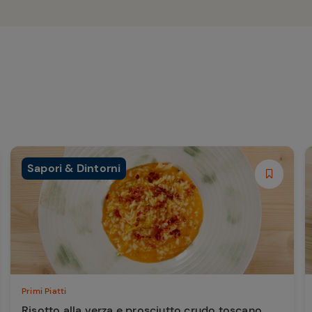
Sapori & Dintorni
Primi Piatti
Risotto alla verza e prosciutto crudo toscano