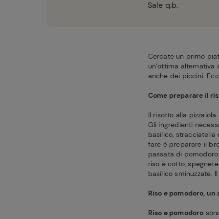
Sale q.b.
Cercate un primo piat
un’ottima alternativa
anche dei piccini. Ec
Come preparare il ris
Il risotto alla pizzaio
Gli ingredienti necess
basilico, stracciatell
fare è preparare il br
passata di pomodoro 
riso è cotto, spegnete
basilico sminuzzate. Il
Riso e pomodoro, un
Riso e pomodoro
sono