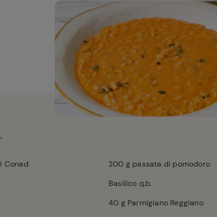
li Conad
200
g passata di pomodoro
Basilico q.b.
40
g Parmigiano Reggiano