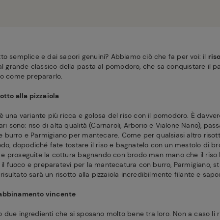
to semplice e dai sapori genuini? Abbiamo ciò che fa per voi: il
ris
 al grande classico della pasta al pomodoro, che sa conquistare il p
co come prepararlo.
otto alla pizzaiola
la è una variante più ricca e golosa del riso con il pomodoro. È davver
ari sono: riso di alta qualità (Carnaroli, Arborio e Vialone Nano), pa
a e burro e Parmigiano per mantecare. Come per qualsiasi altro risot
odo, dopodiché fate tostare il riso e bagnatelo con un mestolo di b
e proseguite la cottura bagnando con brodo man mano che il riso l
 il fuoco e preparatevi per la mantecatura con burro, Parmigiano, str
 risultato sarà un risotto alla pizzaiola incredibilmente filante e sapor
 abbinamento vincente
 due ingredienti che si sposano molto bene tra loro. Non a caso li r