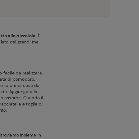
otto alla pizzaiola
. È
alato dei grandi ma
o facile da realizzare.
ssata di pomodoro,
to, la prima cosa da
rodo. Aggiungete la
o assorbe. Quando il
acciatella e foglie di
ito.
itroviamo insieme in