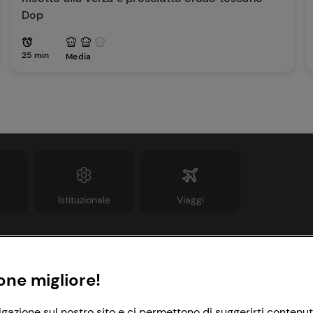
Dop
25 min
Media
Istituzionale
Viaggi
Informazioni
Link utili
one migliore!
rivacy Policy
Lavora con noi
igazione sul nostro sito e ci permettono di suggerirti contenut