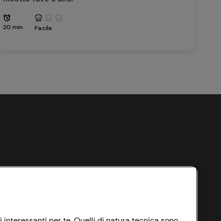
20 min
Facile
i interessanti per te. Quelli di natura tecnica sono