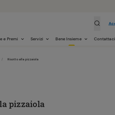
Ac
e e Premi
Servizi
Bene Insieme
Contattac
Risotto alla pizzaiola
la pizzaiola