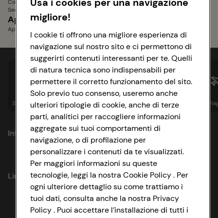
Usa i cookies per una navigazione
Contorni Bimby
Secondi Piatti Bimby
migliore!
Aperitivi e Stuzzichini
Piatti Unici
Aperitivi senza glutine
I cookie ti offrono una migliore esperienza di
navigazione sul nostro sito e ci permettono di
suggerirti contenuti interessanti per te. Quelli
di natura tecnica sono indispensabili per
permettere il corretto funzionamento del sito.
Solo previo tuo consenso, useremo anche
Spesa online
Assicurazioni
Sapori&
Istituzionale
Via
ulteriori tipologie di cookie, anche di terze
parti, analitici per raccogliere informazioni
aggregate sui tuoi comportamenti di
Informazioni
navigazione, o di profilazione per
personalizzare i contenuti da te visualizzati.
Privacy Policy
Per maggiori informazioni su queste
tecnologie, leggi la nostra Cookie Policy . Per
Link utili
Cookie Policy
ogni ulteriore dettaglio su come trattiamo i
tuoi dati, consulta anche la nostra Privacy
Lavora con noi
Impostazioni Cookie
Policy . Puoi accettare l’installazione di tutti i