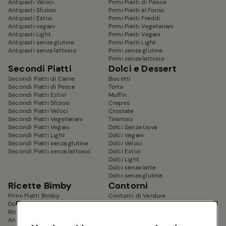
Antipasti Veloci
Primi Piatti di Pesce
Antipasti Sfiziosi
Primi Piatti al Forno
Antipasti Estivi
Primi Piatti Freddi
Antipasti vegani
Primi Piatti Vegetariani
Antipasti Light
Primi Piatti Vegani
Antipasti senza glutine
Primi Piatti Light
Antipasti senza lattosio
Primi senza glutine
Primi senza lattosio
Secondi Piatti
Dolci e Dessert
Secondi Piatti di Carne
Biscotti
Secondi Piatti di Pesce
Torte
Secondi Piatti Estivi
Muffin
Secondi Piatti Sfiziosi
Crepes
Secondi Piatti Veloci
Crostate
Secondi Piatti Vegetariani
Tiramisù
Secondi Piatti Vegani
Dolci Senza Uova
Secondi Piatti Light
Dolci Vegani
Secondi Piatti senza glutine
Dolci Veloci
Secondi Piatti senza lattosio
Dolci Estivi
Dolci Light
Dolci senza latte
Dolci senza glutine
Ricette Bimby
Contorni
Primi Piatti Bimby
Contorni di Verdure
Dolci Bimby
Contorni Sfiziosi
Ricette Dietetiche Bimby
Contorni Veloci
Antipasti Bimby
Contorni Estivi