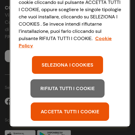
cookie cliccando sul pulsante ACCETTA TUTTI
Le cooperative
Accessibilità
CONAD SOCIETÀ COOPERATIVA
I COOKIE, oppure scegliere le singole tipologie
Via Michelino, 59 | 40127 BOLOGNA
che vuoi installare, cliccando su SELEZIONA I
News & Approfondimenti
D&I e Parità di Genere
Codice Fiscale e Registro Imprese
COOKIES . Se invece intendi rifiutarne
di Bologna 00865960157
l’installazione, puoi farlo cliccando sul
Richiami prodotto
Strategia Fiscale
PARTITA IVA 03320960374
pulsante RIFIUTA TUTTI I COOKIE.
Cookie
Policy
Whistleblowing
Servizio clienti
SELEZIONA I COOKIES
Seguici sui Social:
RIFIUTA TUTTI I COOKIE
ACCETTA TUTTI I COOKIE
Scarica l'app