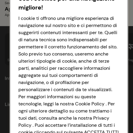
Secondi Piatti Bimby
migliore!
Aperitivi e Stuzzichini
Piatti Unici
Aperitivi senza glutine
I cookie ti offrono una migliore esperienza di
navigazione sul nostro sito e ci permettono di
suggerirti contenuti interessanti per te. Quelli
di natura tecnica sono indispensabili per
permettere il corretto funzionamento del sito.
Solo previo tuo consenso, useremo anche
Spesa online
Assicurazioni
Sapori&
Istituzionale
Via
ulteriori tipologie di cookie, anche di terze
parti, analitici per raccogliere informazioni
aggregate sui tuoi comportamenti di
Informazioni
navigazione, o di profilazione per
personalizzare i contenuti da te visualizzati.
Privacy Policy
Per maggiori informazioni su queste
tecnologie, leggi la nostra Cookie Policy . Per
Link utili
Cookie Policy
ogni ulteriore dettaglio su come trattiamo i
tuoi dati, consulta anche la nostra Privacy
Lavora con noi
Impostazioni Cookie
Policy . Puoi accettare l’installazione di tutti i
cookie cliccando sul pulsante ACCETTA TUTTI