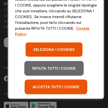
Le cooperative
Accessibilità
CONAD SOCIETÀ COOPERATIVA
I COOKIE, oppure scegliere le singole tipologie
Via Michelino, 59 | 40127 BOLOGNA
che vuoi installare, cliccando su SELEZIONA I
News & Approfondimenti
D&I e Parità di Genere
Codice Fiscale e Registro Imprese
COOKIES . Se invece intendi rifiutarne
di Bologna 00865960157
l’installazione, puoi farlo cliccando sul
Richiami prodotto
Strategia Fiscale
PARTITA IVA 03320960374
pulsante RIFIUTA TUTTI I COOKIE.
Cookie
Policy
Whistleblowing
Servizio clienti
SELEZIONA I COOKIES
Seguici sui Social:
RIFIUTA TUTTI I COOKIE
ACCETTA TUTTI I COOKIE
Scarica l'app