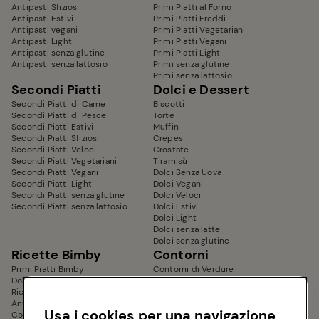
Antipasti Sfiziosi
Primi Piatti al Forno
Antipasti Estivi
Primi Piatti Freddi
Antipasti vegani
Primi Piatti Vegetariani
Antipasti Light
Primi Piatti Vegani
Antipasti senza glutine
Primi Piatti Light
Antipasti senza lattosio
Primi senza glutine
Primi senza lattosio
Secondi Piatti
Dolci e Dessert
Secondi Piatti di Carne
Biscotti
Secondi Piatti di Pesce
Torte
Secondi Piatti Estivi
Muffin
Secondi Piatti Sfiziosi
Crepes
Secondi Piatti Veloci
Crostate
Secondi Piatti Vegetariani
Tiramisù
Secondi Piatti Vegani
Dolci Senza Uova
Secondi Piatti Light
Dolci Vegani
Secondi Piatti senza glutine
Dolci Veloci
Secondi Piatti senza lattosio
Dolci Estivi
Dolci Light
Dolci senza latte
Dolci senza glutine
Ricette Bimby
Contorni
Primi Piatti Bimby
Contorni di Verdure
Dolci Bimby
Contorni Sfiziosi
Ricette Dietetiche Bimby
Contorni Veloci
Antipasti Bimby
Contorni Estivi
Usa i cookies per una navigazione
Contorni Bimby