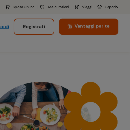
Spesa Online
Assicurazioni
Viaggi
Sapori&
Vantaggi per te
cedi
Registrati
i