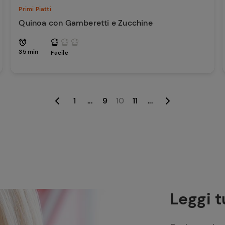
Primi Piatti
Quinoa con Gamberetti e Zucchine
35 min
Facile
1
...
9
10
11
...
Leggi t