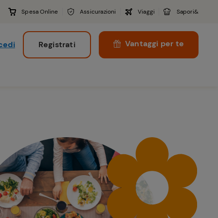
Spesa Online
Assicurazioni
Viaggi
Sapori&
Vantaggi per te
cedi
Registrati
i