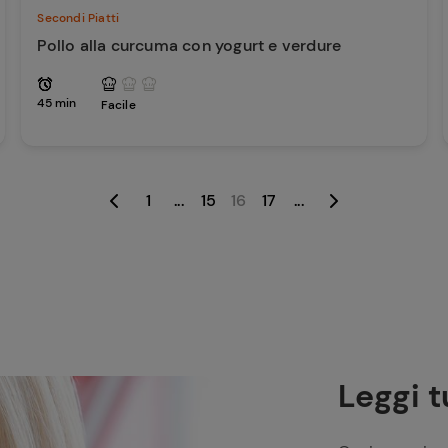
Secondi Piatti
Pollo alla curcuma con yogurt e verdure
45 min
Facile
1
...
15
16
17
...
Leggi t