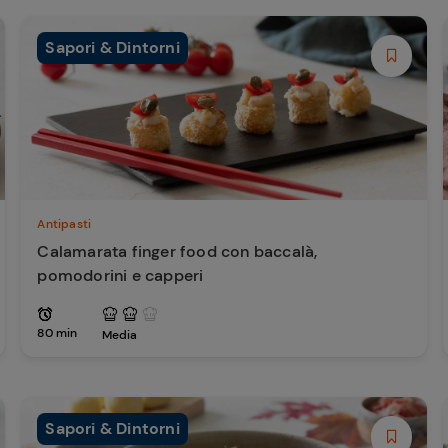
Sapori & Dintorni
Antipasti
Calamarata finger food con baccalà,
pomodorini e capperi
80 min
Media
Sapori & Dintorni