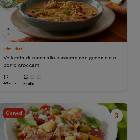
Primi Piatti
Vellutata di zucca alla curcuma con guanciale e
porro croccanti
40 min
Facile
Conad