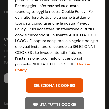
Privacy Policy
Per maggiori informazioni su queste
tecnologie, leggi la nostra Cookie Policy . Per
Link utili
Cookie Policy
ogni ulteriore dettaglio su come trattiamo i
tuoi dati, consulta anche la nostra Privacy
Lavora con noi
Impostazioni Cookie
Policy . Puoi accettare l’installazione di tutti i
cookie cliccando sul pulsante ACCETTA TUTTI
Le cooperative
Accessibilità
CONAD SOCIETÀ COOPERATIVA
I COOKIE, oppure scegliere le singole tipologie
Via Michelino, 59 | 40127 BOLOGNA
che vuoi installare, cliccando su SELEZIONA I
News & Approfondimenti
D&I e Parità di Genere
Codice Fiscale e Registro Imprese
COOKIES . Se invece intendi rifiutarne
di Bologna 00865960157
l’installazione, puoi farlo cliccando sul
Richiami prodotto
Strategia Fiscale
PARTITA IVA 03320960374
pulsante RIFIUTA TUTTI I COOKIE.
Cookie
Policy
Whistleblowing
Servizio clienti
SELEZIONA I COOKIES
Seguici sui Social:
RIFIUTA TUTTI I COOKIE