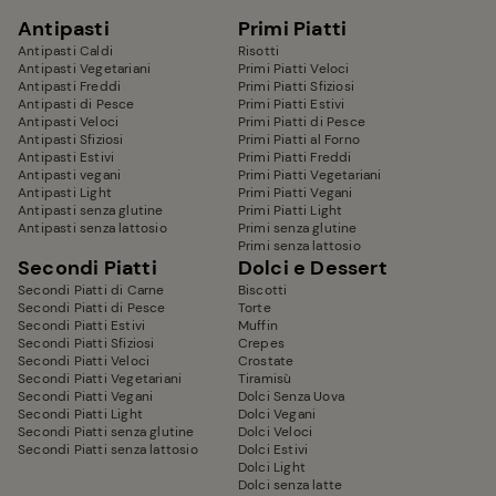
Antipasti
Primi Piatti
Antipasti Caldi
Risotti
Antipasti Vegetariani
Primi Piatti Veloci
Antipasti Freddi
Primi Piatti Sfiziosi
Antipasti di Pesce
Primi Piatti Estivi
Antipasti Veloci
Primi Piatti di Pesce
Antipasti Sfiziosi
Primi Piatti al Forno
Antipasti Estivi
Primi Piatti Freddi
Antipasti vegani
Primi Piatti Vegetariani
Antipasti Light
Primi Piatti Vegani
Antipasti senza glutine
Primi Piatti Light
Antipasti senza lattosio
Primi senza glutine
Primi senza lattosio
Secondi Piatti
Dolci e Dessert
Secondi Piatti di Carne
Biscotti
Secondi Piatti di Pesce
Torte
Secondi Piatti Estivi
Muffin
Secondi Piatti Sfiziosi
Crepes
Secondi Piatti Veloci
Crostate
Secondi Piatti Vegetariani
Tiramisù
Secondi Piatti Vegani
Dolci Senza Uova
Secondi Piatti Light
Dolci Vegani
Secondi Piatti senza glutine
Dolci Veloci
Secondi Piatti senza lattosio
Dolci Estivi
Dolci Light
Dolci senza latte