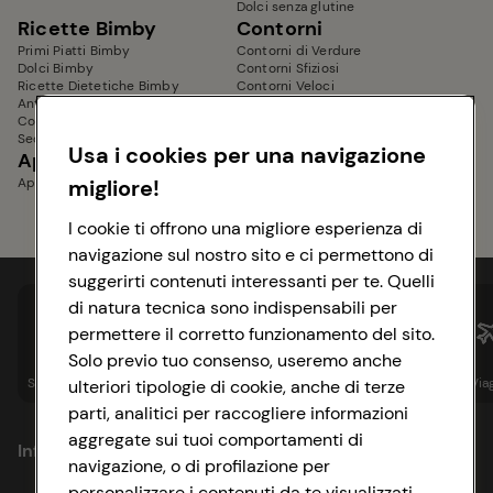
Dolci senza glutine
Ricette Bimby
Contorni
Primi Piatti Bimby
Contorni di Verdure
Dolci Bimby
Contorni Sfiziosi
Ricette Dietetiche Bimby
Contorni Veloci
Antipasti Bimby
Contorni Estivi
Contorni Bimby
Secondi Piatti Bimby
Usa i cookies per una navigazione
Aperitivi e Stuzzichini
Piatti Unici
Aperitivi senza glutine
migliore!
I cookie ti offrono una migliore esperienza di
navigazione sul nostro sito e ci permettono di
suggerirti contenuti interessanti per te. Quelli
di natura tecnica sono indispensabili per
permettere il corretto funzionamento del sito.
Solo previo tuo consenso, useremo anche
Spesa online
Assicurazioni
Sapori&
Istituzionale
Via
ulteriori tipologie di cookie, anche di terze
parti, analitici per raccogliere informazioni
aggregate sui tuoi comportamenti di
Informazioni
navigazione, o di profilazione per
personalizzare i contenuti da te visualizzati.