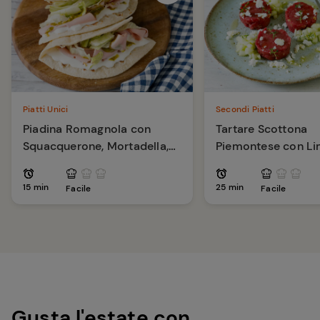
Piatti Unici
Secondi Piatti
Piadina Romagnola con
Tartare Scottona
Squacquerone, Mortadella,
Piemontese con L
Pesto di Pistacchi
Capperi e Pinoli
15 min
25 min
Facile
Facile
Gusta l'estate con