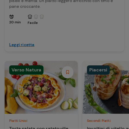
piselli e menta: un piatto leggero arricchito con timo e
pane croccante.
20 min
Facile
Leggi ricetta
Verso Natura
Piacersi
Piatti Unici
Secondi Piatti
Torta salata con ratatouille
Involtini di vitello 