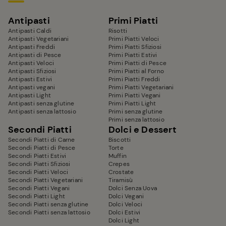
Antipasti
Primi Piatti
Antipasti Caldi
Risotti
Antipasti Vegetariani
Primi Piatti Veloci
Antipasti Freddi
Primi Piatti Sfiziosi
Antipasti di Pesce
Primi Piatti Estivi
Antipasti Veloci
Primi Piatti di Pesce
Antipasti Sfiziosi
Primi Piatti al Forno
Antipasti Estivi
Primi Piatti Freddi
Antipasti vegani
Primi Piatti Vegetariani
Antipasti Light
Primi Piatti Vegani
Antipasti senza glutine
Primi Piatti Light
Antipasti senza lattosio
Primi senza glutine
Primi senza lattosio
Secondi Piatti
Dolci e Dessert
Secondi Piatti di Carne
Biscotti
Secondi Piatti di Pesce
Torte
Secondi Piatti Estivi
Muffin
Secondi Piatti Sfiziosi
Crepes
Secondi Piatti Veloci
Crostate
Secondi Piatti Vegetariani
Tiramisù
Secondi Piatti Vegani
Dolci Senza Uova
Secondi Piatti Light
Dolci Vegani
Secondi Piatti senza glutine
Dolci Veloci
Secondi Piatti senza lattosio
Dolci Estivi
Dolci Light