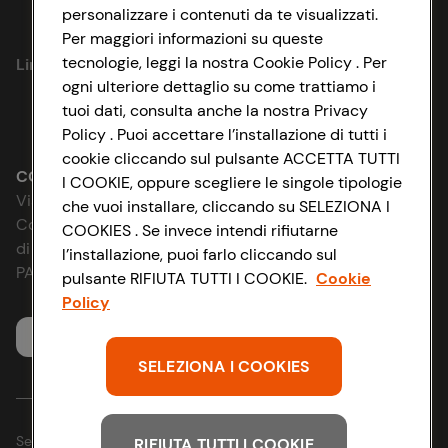
personalizzare i contenuti da te visualizzati.
Privacy Policy
Per maggiori informazioni su queste
tecnologie, leggi la nostra Cookie Policy . Per
Link utili
Cookie Policy
ogni ulteriore dettaglio su come trattiamo i
tuoi dati, consulta anche la nostra Privacy
Lavora con noi
Impostazioni Cookie
Policy . Puoi accettare l’installazione di tutti i
cookie cliccando sul pulsante ACCETTA TUTTI
Le cooperative
Accessibilità
CONAD SOCIETÀ COOPERATIVA
I COOKIE, oppure scegliere le singole tipologie
Via Michelino, 59 | 40127 BOLOGNA
che vuoi installare, cliccando su SELEZIONA I
News & Approfondimenti
D&I e Parità di Genere
Codice Fiscale e Registro Imprese
COOKIES . Se invece intendi rifiutarne
di Bologna 00865960157
l’installazione, puoi farlo cliccando sul
Richiami prodotto
Strategia Fiscale
PARTITA IVA 03320960374
pulsante RIFIUTA TUTTI I COOKIE.
Cookie
Policy
Whistleblowing
Servizio clienti
SELEZIONA I COOKIES
Seguici sui Social:
RIFIUTA TUTTI I COOKIE