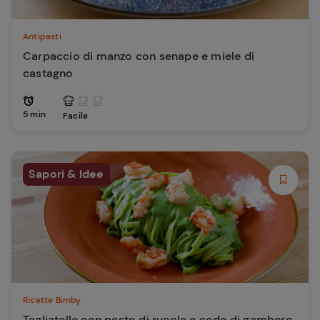
Antipasti
Carpaccio di manzo con senape e miele di
castagno
5 min
Facile
Sapori & Idee
Ricette Bimby
Tagliatelle con pesto di rucola e code di gambero