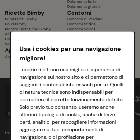
Dolci senza latte
Dolci senza glutine
Ricette Bimby
Contorni
Primi Piatti Bimby
Contorni di Verdure
Dolci Bimby
Contorni Sfiziosi
Ricette Dietetiche Bimby
Contorni Veloci
Antipasti Bimby
Contorni Estivi
Contorni Bimby
Secondi Piatti Bimby
Usa i cookies per una navigazione
Aperitivi e Stuzzichini
Piatti Unici
Aperitivi senza glutine
migliore!
I cookie ti offrono una migliore esperienza di
navigazione sul nostro sito e ci permettono di
suggerirti contenuti interessanti per te. Quelli
di natura tecnica sono indispensabili per
permettere il corretto funzionamento del sito.
Solo previo tuo consenso, useremo anche
Spesa online
Assicurazioni
Sapori&
Istituzionale
Via
ulteriori tipologie di cookie, anche di terze
parti, analitici per raccogliere informazioni
aggregate sui tuoi comportamenti di
Informazioni
navigazione, o di profilazione per