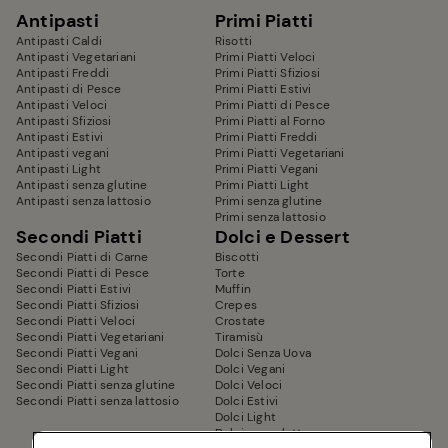
Antipasti
Primi Piatti
Antipasti Caldi
Risotti
Antipasti Vegetariani
Primi Piatti Veloci
Antipasti Freddi
Primi Piatti Sfiziosi
Antipasti di Pesce
Primi Piatti Estivi
Antipasti Veloci
Primi Piatti di Pesce
Antipasti Sfiziosi
Primi Piatti al Forno
Antipasti Estivi
Primi Piatti Freddi
Antipasti vegani
Primi Piatti Vegetariani
Antipasti Light
Primi Piatti Vegani
Antipasti senza glutine
Primi Piatti Light
Antipasti senza lattosio
Primi senza glutine
Primi senza lattosio
Secondi Piatti
Dolci e Dessert
Secondi Piatti di Carne
Biscotti
Secondi Piatti di Pesce
Torte
Secondi Piatti Estivi
Muffin
Secondi Piatti Sfiziosi
Crepes
Secondi Piatti Veloci
Crostate
Secondi Piatti Vegetariani
Tiramisù
Secondi Piatti Vegani
Dolci Senza Uova
Secondi Piatti Light
Dolci Vegani
Secondi Piatti senza glutine
Dolci Veloci
Secondi Piatti senza lattosio
Dolci Estivi
Dolci Light
Dolci senza latte