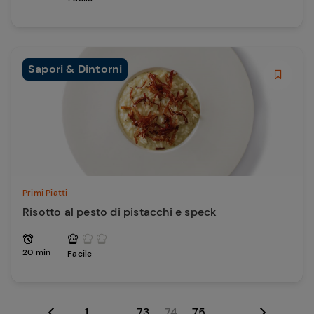
Sapori & Dintorni
Primi Piatti
Risotto al pesto di pistacchi e speck
20 min
Facile
1
...
73
74
75
...