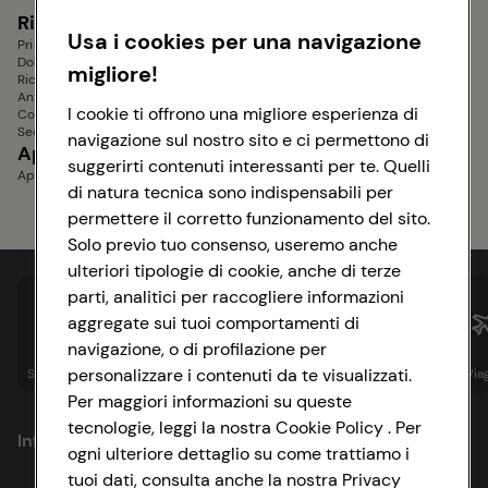
Dolci senza glutine
Ricette Bimby
Contorni
Usa i cookies per una navigazione
Primi Piatti Bimby
Contorni di Verdure
Dolci Bimby
Contorni Sfiziosi
migliore!
Ricette Dietetiche Bimby
Contorni Veloci
Antipasti Bimby
Contorni Estivi
I cookie ti offrono una migliore esperienza di
Contorni Bimby
Secondi Piatti Bimby
navigazione sul nostro sito e ci permettono di
Aperitivi e Stuzzichini
Piatti Unici
suggerirti contenuti interessanti per te. Quelli
Aperitivi senza glutine
di natura tecnica sono indispensabili per
permettere il corretto funzionamento del sito.
Solo previo tuo consenso, useremo anche
ulteriori tipologie di cookie, anche di terze
parti, analitici per raccogliere informazioni
aggregate sui tuoi comportamenti di
navigazione, o di profilazione per
personalizzare i contenuti da te visualizzati.
Spesa online
Assicurazioni
Sapori&
Istituzionale
Via
Per maggiori informazioni su queste
tecnologie, leggi la nostra Cookie Policy . Per
Informazioni
ogni ulteriore dettaglio su come trattiamo i
tuoi dati, consulta anche la nostra Privacy