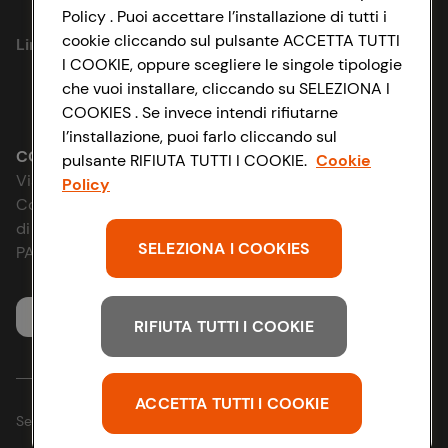
Privacy Policy
Policy . Puoi accettare l’installazione di tutti i
cookie cliccando sul pulsante ACCETTA TUTTI
Link utili
Cookie Policy
I COOKIE, oppure scegliere le singole tipologie
che vuoi installare, cliccando su SELEZIONA I
Lavora con noi
Impostazioni Cookie
COOKIES . Se invece intendi rifiutarne
l’installazione, puoi farlo cliccando sul
Le cooperative
Accessibilità
CONAD SOCIETÀ COOPERATIVA
pulsante RIFIUTA TUTTI I COOKIE.
Cookie
Via Michelino, 59 | 40127 BOLOGNA
Policy
News & Approfondimenti
D&I e Parità di Genere
Codice Fiscale e Registro Imprese
di Bologna 00865960157
Richiami prodotto
SELEZIONA I COOKIES
Strategia Fiscale
PARTITA IVA 03320960374
Whistleblowing
Servizio clienti
RIFIUTA TUTTI I COOKIE
ACCETTA TUTTI I COOKIE
Seguici sui Social: