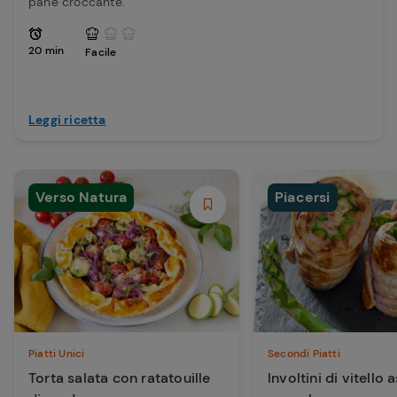
pane croccante.
20 min
Facile
Leggi ricetta
Verso Natura
Piacersi
Piatti Unici
Secondi Piatti
Torta salata con ratatouille
Involtini di vitello 