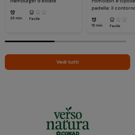
Hamburger d’estate
Pomodori e cipolle 
padella: il contorn
per la tua estate
25 min
Facile
15 min
Facile
Vedi tutti